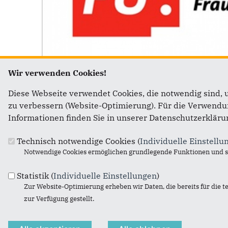
Wir verwenden Cookies!
Diese Webseite verwendet Cookies, die notwendig sind, 
zu verbessern (Website-Optimierung). Für die Verwendung
Informationen finden Sie in unserer Datenschutzerkläru
Technisch notwendige Cookies (
Individuelle Einstellu
Fußbereich
Anschr
Notwendige Cookies ermöglichen grundlegende Funktionen und si
CDU Rup
Statistik (
Individuelle Einstellungen
)
Zur Website-Optimierung erheben wir Daten, die bereits für die t
Brunnen
zur Verfügung gestellt.
53809
R
Telefon: