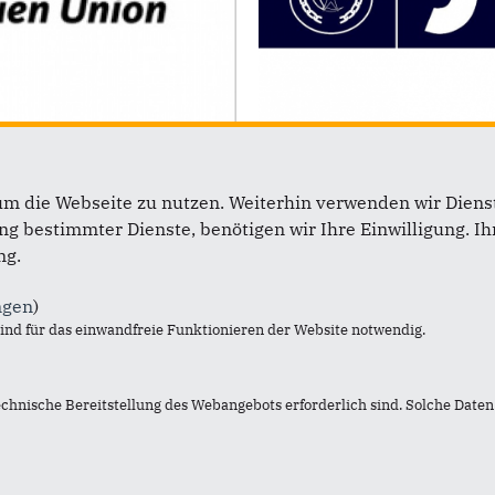
um die Webseite zu nutzen. Weiterhin verwenden wir Dienst
 bestimmter Dienste, benötigen wir Ihre Einwilligung. Ihr
ng.
ngen
)
ift
Im Web
nd für das einwandfreie Funktionieren der Website notwendig.
pichteroth
CDU Deutschlands
echnische Bereitstellung des Webangebots erforderlich sind. Solche Daten 
wiese 16
CDU NRW
uppichteroth
Landesgruppe Bundestag
02295-903227
Landtagsfraktion