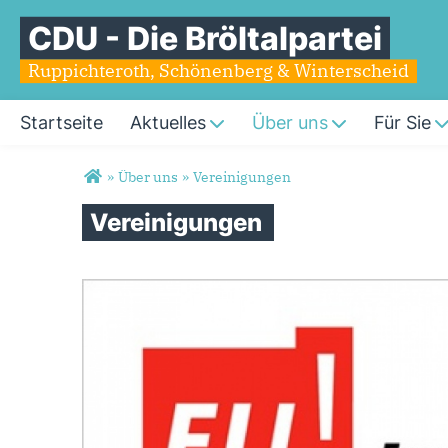
CDU - Die Bröltalpartei
Ruppichteroth, Schönenberg & Winterscheid
Startseite
Aktuelles
Über uns
Für Sie
Sie sind hier
»
Über uns
»
Vereinigungen
Vereinigungen