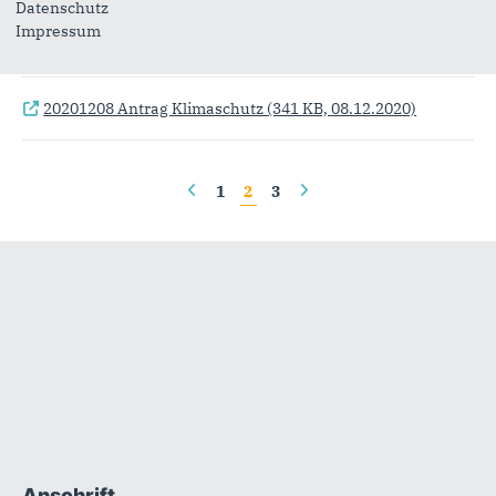
Datenschutz
20210109 Anfrage Brandschutzbedarfsplan
(455 KB,
Impressum
09.01.2021)
20201208 Antrag Klimaschutz
(341 KB, 08.12.2020)
Seiten
1
2
3
Fußbereich
Anschrift