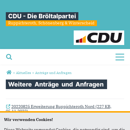
CDU - Die Bröltalpartei
Ruppichteroth, Schönenberg & Winterscheid
Toggl
Sie sind hier
»
Aktuelles
»
Anträge und Anfragen
Weitere
Anträge
und
Anfragen
20220825 Erweiterung Ruppichteroth Nord
(227 KB,
05.11.2022)
Wir verwenden Cookies!
20220503 Antrag Verkehrsführung Winterscheid Nord
Diese Webseite verwendet Cookies, die notwendig sind, um die