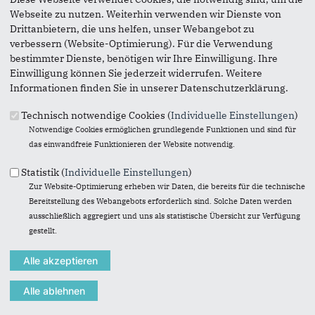
(251 KB, 20.05.2022)
Webseite zu nutzen. Weiterhin verwenden wir Dienste von
Drittanbietern, die uns helfen, unser Webangebot zu
20220102 Corona Schaffung Informationsangebot
(120
verbessern (Website-Optimierung). Für die Verwendung
KB, 01.02.2022)
bestimmter Dienste, benötigen wir Ihre Einwilligung. Ihre
Einwilligung können Sie jederzeit widerrufen. Weitere
Informationen finden Sie in unserer Datenschutzerklärung.
20220101 Kindergartenbedarfsplanung
(203 KB,
01.02.2022)
Technisch notwendige Cookies (
Individuelle Einstellungen
)
Notwendige Cookies ermöglichen grundlegende Funktionen und sind für
20210630 Sitzungsunterlagen und Niederschriften
(80
das einwandfreie Funktionieren der Website notwendig.
KB, 30.06.2021)
Statistik (
Individuelle Einstellungen
)
Zur Website-Optimierung erheben wir Daten, die bereits für die technische
20210606 Ausschreibung Hauptstraße
(124 KB,
Bereitstellung des Webangebots erforderlich sind. Solche Daten werden
06.06.2021)
ausschließlich aggregiert und uns als statistische Übersicht zur Verfügung
gestellt.
20210505 Anfrage Haupstraße
(140 KB, 05.05.2021)
20210308 Anfrage Sachstand Bröltalhalle
(172 KB,
08.03.2021)